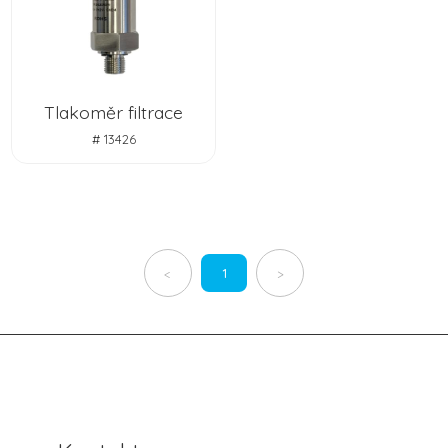
Tlakoměr filtrace
# 13426
1
<
>