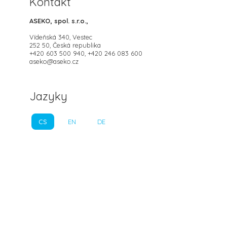
Kontakt
ASEKO, spol. s.r.o.,
Vídeňská 340, Vestec
252 50, Česká republika
+420 603 500 940, +420 246 083 600
aseko@aseko.cz
Jazyky
CS
EN
DE