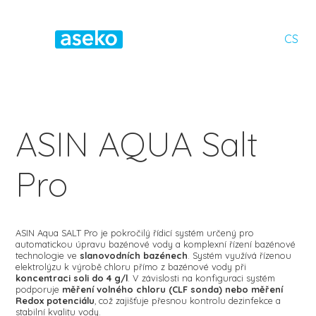
CS
ASIN AQUA Salt
Pro
ASIN Aqua SALT Pro je pokročilý řídicí systém určený pro
automatickou úpravu bazénové vody a komplexní řízení bazénové
technologie ve
slanovodních bazénech
. Systém využívá řízenou
elektrolýzu k výrobě chloru přímo z bazénové vody při
koncentraci soli do 4 g/l
. V závislosti na konfiguraci systém
podporuje
měření volného chloru (CLF sonda) nebo měření
Redox potenciálu
, což zajišťuje přesnou kontrolu dezinfekce a
stabilní kvalitu vody.