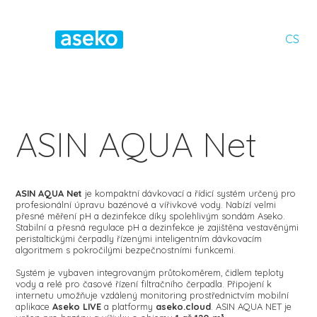
CS
ASIN AQUA Net
ASIN AQUA Net
je kompaktní dávkovací a řídicí systém určený pro
profesionální úpravu bazénové a vířivkové vody. Nabízí velmi
přesné měření pH a dezinfekce díky spolehlivým sondám Aseko.
Stabilní a přesná regulace pH a dezinfekce je zajištěna vestavěnými
peristaltickými čerpadly řízenými inteligentním dávkovacím
algoritmem s pokročilými bezpečnostními funkcemi.
Systém je vybaven integrovaným průtokoměrem, čidlem teploty
vody a relé pro časové řízení filtračního čerpadla. Připojení k
internetu umožňuje vzdálený monitoring prostřednictvím mobilní
aplikace
Aseko LIVE
a platformy
aseko.cloud
. ASIN AQUA NET je