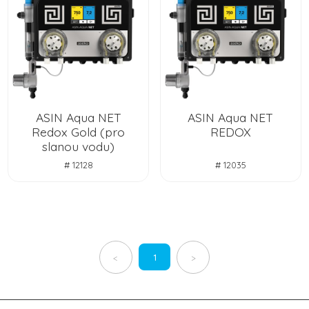
ASIN Aqua NET
ASIN Aqua NET
Redox Gold (pro
REDOX
slanou vodu)
# 12128
# 12035
1
<
>