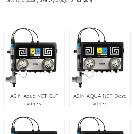
určen pro bazény a vířivky o objemu
1 až 120 m³
.
ASIN Aqua NET CLF
ASIN AQUA NET Dose
# 12036
# 12034