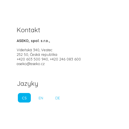
Kontakt
ASEKO, spol. s.r.o.,
Vídeňská 340, Vestec
252 50, Česká republika
+420 603 500 940, +420 246 083 600
aseko@aseko.cz
Jazyky
CS
EN
DE