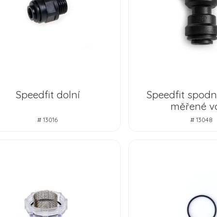
Speedfit dolní
Speedfit spodní 
měřené v
# 13016
# 13048