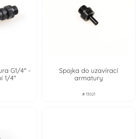
ra G1/4" -
Spojka do uzavírací
í 1/4"
armatury
# 13021