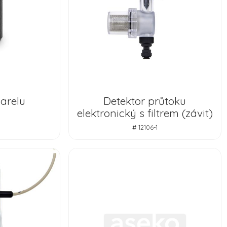
arelu
Detektor průtoku
elektronický s filtrem (závit)
# 12106-1