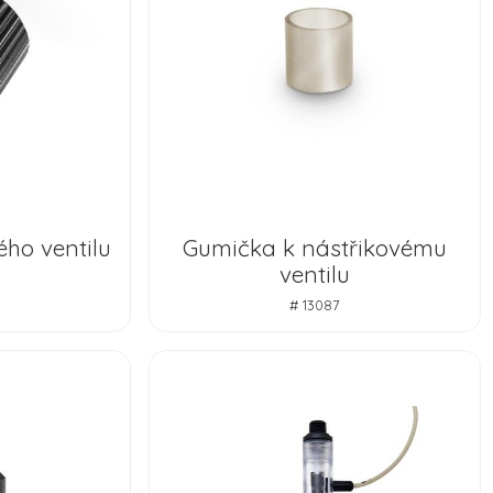
ého ventilu
Gumička k nástřikovému
ventilu
# 13087