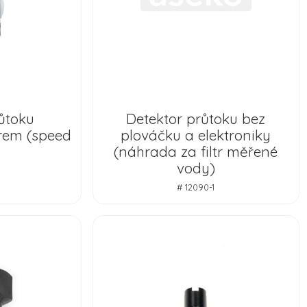
ůtoku
Detektor průtoku bez
ltrem (speed
plováčku a elektroniky
(náhrada za filtr měřené
vody)
# 12090-1