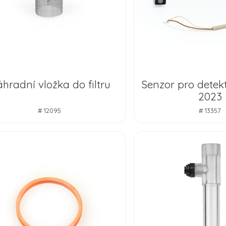
hradní vložka do filtru
Senzor pro detek
2023
# 12095
# 13357