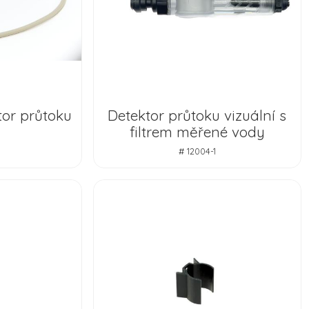
tor průtoku
Detektor průtoku vizuální s
filtrem měřené vody
# 12004-1