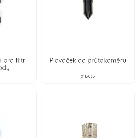
pro filtr
Plováček do průtokoměru
ody
# 13035