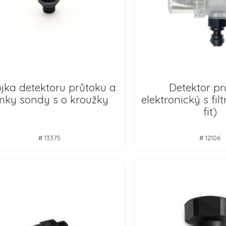
jka detektoru průtoku a
Detektor pr
ímky sondy s o kroužky
elektronický s fi
fit)
# 13375
# 12106