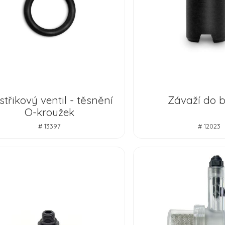
třikový ventil - těsnění
Závaží do b
O-kroužek
# 13397
# 12023