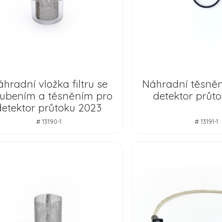
hradní vložka filtru se
Náhradní těsnění
oubením a těsněním pro
detektor průt
detektor průtoku 2023
# 13190-1
# 13191-1