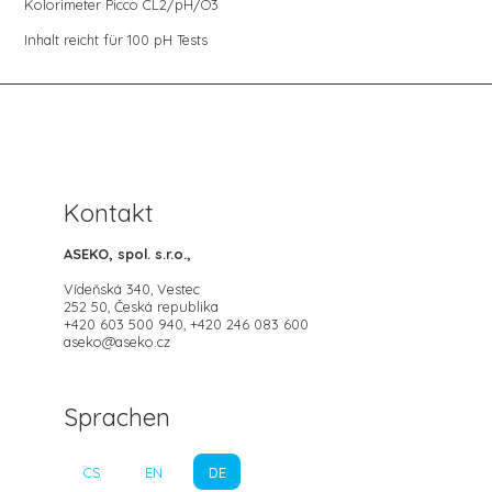
Kolorimeter Picco CL2/pH/O3
Inhalt reicht für 100 pH Tests
Kontakt
ASEKO, spol. s.r.o.,
Vídeňská 340, Vestec
252 50, Česká republika
+420 603 500 940, +420 246 083 600
aseko@aseko.cz
Sprachen
CS
EN
DE