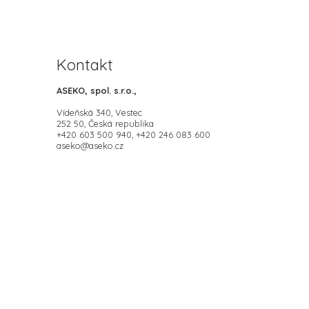
Kontakt
ASEKO, spol. s.r.o.,
Vídeňská 340, Vestec
252 50, Česká republika
+420 603 500 940, +420 246 083 600
aseko@aseko.cz