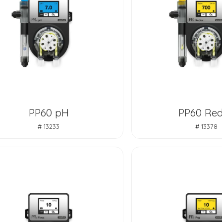
PP60 pH
PP60 Re
# 13233
# 13378