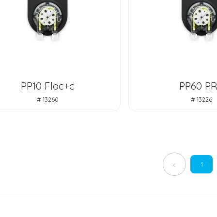
PP10 Floc+c
PP60 P
# 13260
# 13226
1
<