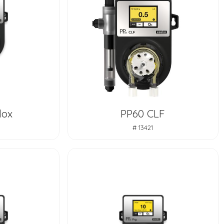
dox
PP60 CLF
# 13421