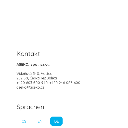
Kontakt
ASEKO, spol. s.r.o.,
Vídeňská 340, Vestec
252 50, Česká republika
+420 603 500 940, +420 246 083 600
aseko@aseko.cz
Sprachen
CS
EN
DE