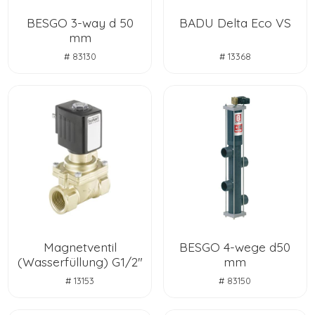
BESGO 3-way d 50
BADU Delta Eco VS
mm
# 83130
# 13368
Magnetventil
BESGO 4-wege d50
(Wasserfüllung) G1/2"
mm
# 13153
# 83150