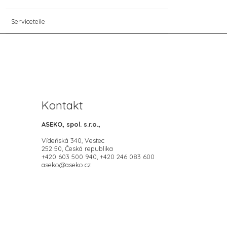
Serviceteile
Kontakt
ASEKO, spol. s.r.o.,
Vídeňská 340, Vestec
252 50, Česká republika
+420 603 500 940, +420 246 083 600
aseko@aseko.cz