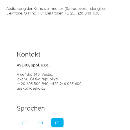
Abdichtung der Kunststoffmutter (Schraubverbindung) der
Elektrode, O-Ring. Für Elektroden TE-25, Ti20 und Ti30.
Kontakt
ASEKO, spol. s.r.o.,
Vídeňská 340, Vestec
252 50, Česká republika
+420 603 500 940, +420 246 083 600
aseko@aseko.cz
Sprachen
CS
EN
DE