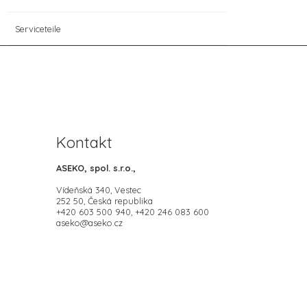
Serviceteile
Kontakt
ASEKO, spol. s.r.o.,
Vídeňská 340, Vestec
252 50, Česká republika
+420 603 500 940, +420 246 083 600
aseko@aseko.cz