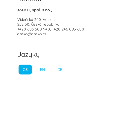
ASEKO, spol. s.r.o.,
Vídeňská 340, Vestec
252 50, Česká republika
+420 603 500 940, +420 246 083 600
aseko@aseko.cz
Jazyky
CS
EN
DE