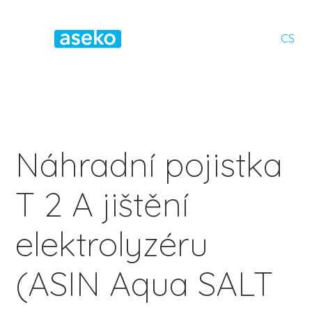
CS
Náhradní pojistka
T 2 A jištění
elektrolyzéru
(ASIN Aqua SALT