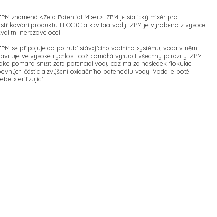
ZPM znamená <Zeta Potential Mixer>. ZPM je statický mixér pro
vstřikování produktu FLOC+C a kavitaci vody. ZPM je vyrobeno z vysoce
kvalitní nerezové oceli.
ZPM se připojuje do potrubí stávajíciho vodního systému, voda v něm
kavituje ve vysoké rychlosti což pomáhá vyhubit všechny parazity. ZPM
také pomáhá snížit zeta potenciál vody což má za následek flokulaci
pevných částic a zvýšení oxidačního potenciálu vody. Voda je poté
sebe-sterilizující.