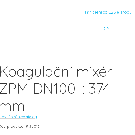
Přihlášení do B2B e-shopu
CS
Koagulační mixér
ZPM DN100 l: 374
mm
Hlavní stránka
catalog
Kód produktu: # 30016