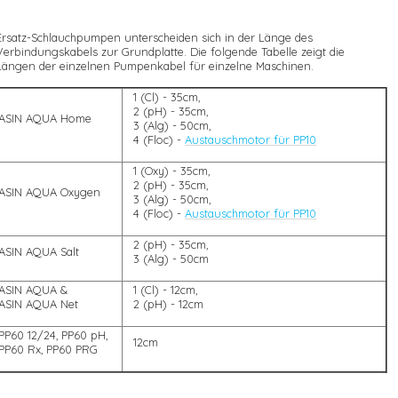
Ersatz-Schlauchpumpen unterscheiden sich in der Länge des
Verbindungskabels zur Grundplatte. Die folgende Tabelle zeigt die
Längen der einzelnen Pumpenkabel für einzelne Maschinen.
1 (Cl) - 35cm,
2 (pH) - 35cm,
ASIN AQUA Home
3 (Alg) - 50cm,
4 (Floc) -
Austauschmotor für PP10
1 (Oxy) - 35cm,
2 (pH) - 35cm,
ASIN AQUA Oxygen
3 (Alg) - 50cm,
4 (Floc) -
Austauschmotor für PP10
2 (pH) - 35cm,
ASIN AQUA Salt
3 (Alg) - 50cm
ASIN AQUA &
1 (Cl) - 12cm,
ASIN AQUA Net
2 (pH) - 12cm
PP60 12/24, PP60 pH,
12cm
PP60 Rx, PP60 PRG