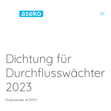
DE
Dichtung für
Durchflusswächter
2023
Produktcode: # 13191-1