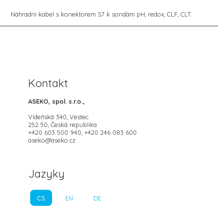
Náhradní kabel s konektorem S7 k sondám pH, redox, CLF, CLT.
Kontakt
ASEKO, spol. s.r.o.,
Vídeňská 340, Vestec
252 50, Česká republika
+420 603 500 940, +420 246 083 600
aseko@aseko.cz
Jazyky
CS
EN
DE